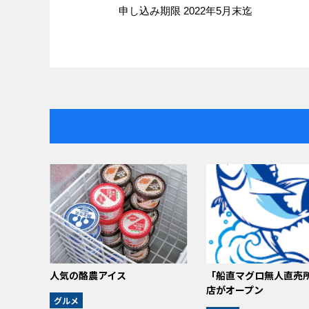
申し込み期限 2022年5月末迄
人気の酪農アイス
「船直マグロ無人直売所
店がオープン
グルメ