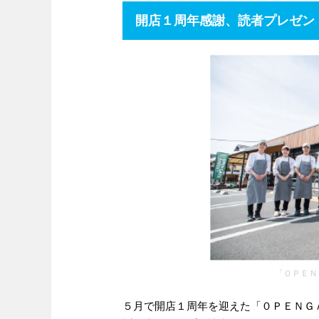
開店１周年感謝、読者プレゼン
「０ＰＥＮ
５月で開店１周年を迎えた「０ＰＥＮＧ