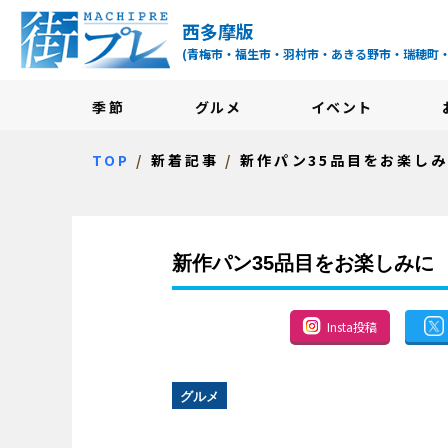
街プレ -東京・西多摩
西多摩版
(青梅市・福生市・羽村市・あきる野市・瑞穂町
季節
グルメ
イベント
TOP
新着記事
新作パン35品目をお楽し
新作パン35品目をお楽しみに
Insta投稿
グルメ