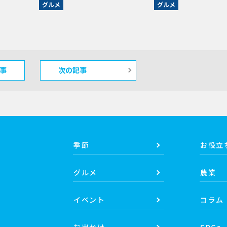
グルメ
グルメ
事
次の記事
季節
お役立
グルメ
農業
イベント
コラム