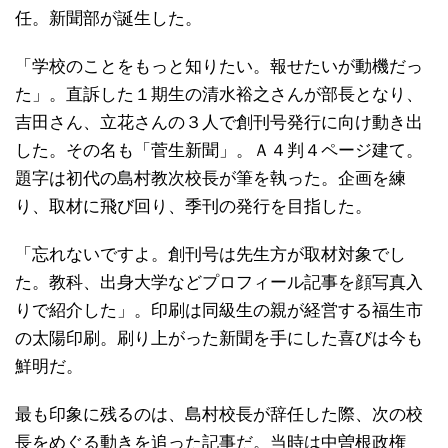
任。新聞部が誕生した。
「学校のことをもっと知りたい。報せたいが動機だっ
た」。直訴した１期生の清水裕之さんが部長となり、
吉田さん、立花さんの３人で創刊号発行に向け動き出
した。その名も「菅生新聞」。Ａ４判４ページ建て。
題字は初代の島村教次校長が筆を執った。企画を練
り、取材に飛び回り、季刊の発行を目指した。
「忘れないですよ。創刊号は先生方が取材対象でし
た。教科、出身大学などプロフィール記事を顔写真入
りで紹介した」。印刷は同級生の親が経営する福生市
の太陽印刷。刷り上がった新聞を手にした喜びは今も
鮮明だ。
最も印象に残るのは、島村校長が辞任した際、次の校
長をめぐる動きを追った記事だ。当時は中曽根政権