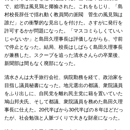
で、総理は風見鶏と揶揄された。これをもじり、「島
村校長辞任で揺れ動く教員間の派閥 菅生の風見鶏は
誰だ」との衝撃的な見出しを付けた。さすがに発行を
許可するかが問題になった。「マスコミらしくていい
じゃないか」と島田久理事長は評価しながらも、寸前
で停止となった。結局、校長はしばらく島田久理事長
が兼務した。スクープを追った清水さんらの卒業後、
新聞部は間もなく廃部になった。
清水さんは大手旅行会社、病院勤務を経て、政治家を
目指し議員秘書になった。地元選出の都議、衆院議員
をふり出しに、自民党を離れ民主党に籍を置いていた
鳩山邦夫氏、そして都議、衆院議員を務めた島田久理
事長に仕えた。20代半ばから30代半ばの８年ほどだっ
たが、社会勉強と人脈づくりで大きな財産になった。