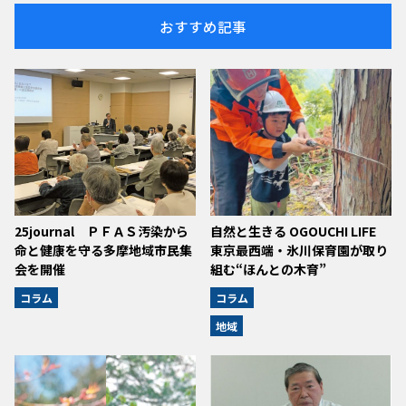
おすすめ記事
25journal ＰＦＡＳ汚染から
自然と生きる OGOUCHI LIFE
命と健康を守る多摩地域市民集
東京最西端・氷川保育園が取り
会を開催
組む“ほんとの木育”
コラム
コラム
地域