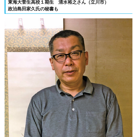
東海大菅生高校１期生 清水裕之さん（立川市）
政治島田家久氏の秘書も