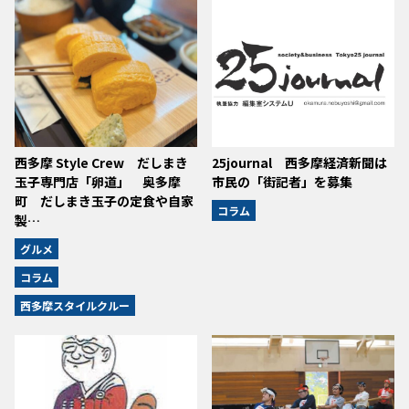
西多摩 Style Crew だしまき
25journal 西多摩経済新聞は
玉子専門店「卵道」 奥多摩
市民の「街記者」を募集
町 だしまき玉子の定食や自家
コラム
製…
グルメ
コラム
西多摩スタイルクルー