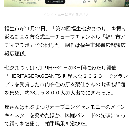
インタビューに答える原さん
福生市が11月27日、「第74回福生七夕まつり」を振り
返る動画を市公式ユーチューブチャンネル「福生市メ
ディアラボ」で公開した。制作は福生市秘書広報課広
報広聴係。
七夕まつりは7月19日〜21日の3日間にわたり開催。
「HERITAGEPAGEANTS 世界大会２０２３」でグラン
プリを受賞した市内在住の原衣梨佳さんの出演も話題
を集め、約38万５８００人の人出でにぎわった。
原さんは七夕まつりオープニングセレモニーのメイン
キャスターを務めたほか、民踊パレードの先頭に立っ
て踊りを披露し、拍手喝采を浴びた。