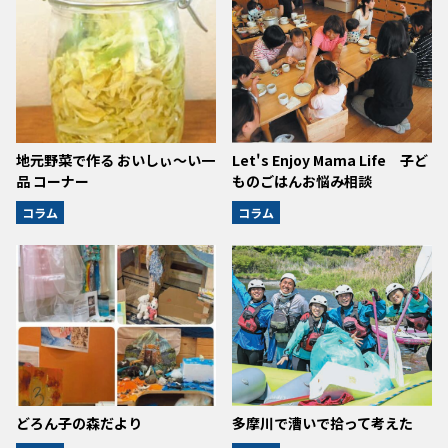
地元野菜で作る おいしぃ～い一
Let's Enjoy Mama Life 子ど
品 コーナー
ものごはんお悩み相談
コラム
コラム
どろん子の森だより
多摩川で漕いで拾って考えた