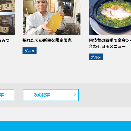
ちみつ
採れたての新蜜を限定販売
阿伎留の四季で宴会シ
合わせ目玉メニュー
グルメ
グルメ
事
次の記事