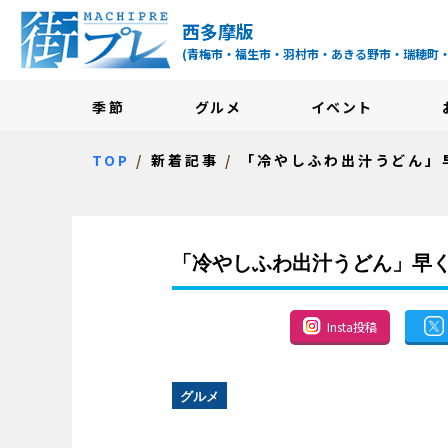
街プレ -東京・西多摩
西多摩版
(青梅市・福生市・羽村市・あきる野市・瑞穂町
季節
グルメ
イベント
TOP
新着記事
「冷やしふわ出汁うどん」
「冷やしふわ出汁うどん」早
Insta投稿
グルメ