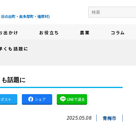
の地域情報サイト-
・日の出町・奥多摩町・檜原村)
お出かけ
お役立ち
農業
コラム
早くも話題に
くも話題に
ポスト
シェア
LINEで送る
2025.05.08
青梅市