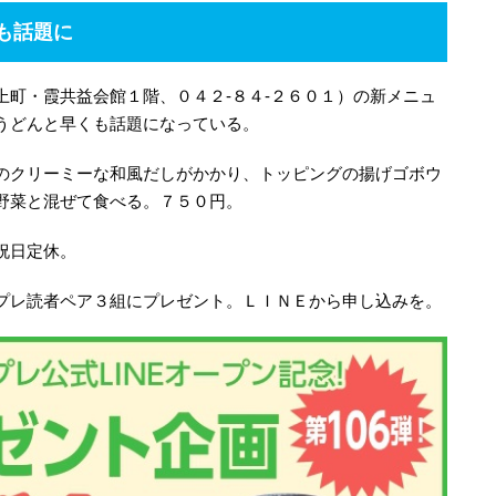
も話題に
上町・霞共益会館１階、０４２-８４-２６０１）の新メニュ
うどんと早くも話題になっている。
のクリーミーな和風だしがかかり、トッピングの揚げゴボウ
野菜と混ぜて食べる。７５０円。
祝日定休。
プレ読者ペア３組にプレゼント。ＬＩＮＥから申し込みを。