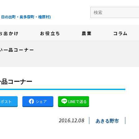
の地域情報サイト-
・日の出町・奥多摩町・檜原村)
お出かけ
お役立ち
農業
コラム
い一品コーナー
一品コーナー
ポスト
シェア
LINEで送る
2016.12.08
あきる野市