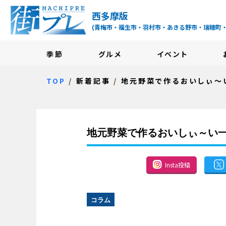
街プレ -東京・西多摩
西多摩版
(青梅市・福生市・羽村市・あきる野市・瑞穂町
季節
グルメ
イベント
TOP
新着記事
地元野菜で作るおいしぃ～
地元野菜で作るおいしぃ～い
Insta投稿
コラム