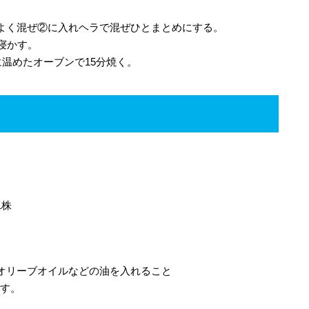
よく混ぜ②に入れヘラで混ぜひとまとめにする。
寝かす。
に温めたオーブンで15分焼く。
1株
オリーブオイルなどの油を入れること
ます。