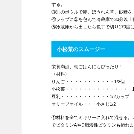
する。
③別のボウルで卵、ほうれん草、砂糖を
④ラップに③を包んで冷蔵庫で30分以上
⑤冷蔵庫から出したら包丁で切り170度
小松菜のスムージー
栄養満点、朝ごはんにもぴったり！
〈材料〉
りんご・・・・・・・・・・・1/2個
小松菜・・・・・・・・・・・・・・・
豆乳・・・・・・・・・・・1/2カップ
オリーブオイル・・・小さじ1/2
①材料を全てミキサーに入れて混ぜる。
でビタミンAやD脂溶性ビタミンも摂れ