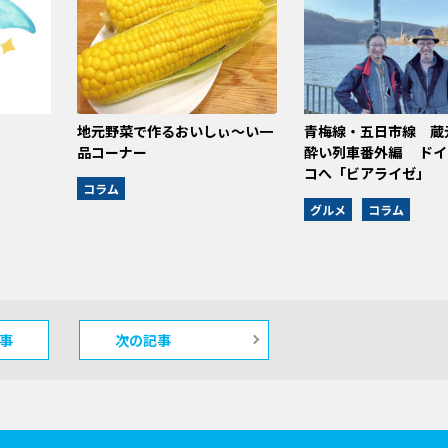
地元野菜で作るおいしぃ～い一
青梅線・五日市線 蔵
品コーナー
酔い列車番外編 ドイ
コへ「ビアライゼ」
コラム
グルメ
コラム
事
次の記事