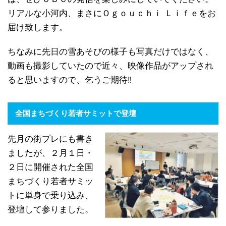
リアルな小河内、まさにＯｇｏｕｃｈｉ Ｌｉｆｅをお
届け致します。
ちなみに先日の雪あそびの様子も写真だけではなく、
動画も撮影していたので近々、映像作品がアップされ
ると思いますので、乞うご期待‼
全国まちづくり若者サミットで登壇
先月の街プレにも書き
ましたが、２月１日・
２日に開催された全国
まちづくり若者サミッ
トに単身で乗り込み、
登壇して参りました。