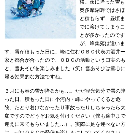
格。夜に降った雪も
奥多摩湖畔ではさほ
ど積もらず、昼頃ま
でに溶けてしまうこ
とが多かったのです
が、峰集落は違いま
す。雪が積もった日に、峰に住むＯＢＣ代表の酒井一
家と都合が合ったので、ＯＢＣの活動という口実のも
と、雪あそびを楽しみました（笑）雪あそびは童心に
帰る効果的な方法ですね。
３月にも春の雪が降るかも…。ただ観光気分で雪の降
った日、積もった日に小河内・峰にやってくると危
険。たどり着けなかったり事故ったりしちゃったら大
変ですのでどうぞお気を付けください（僕も途中まで
迎えに来てもらいました…）。実際に足を運べない方
は、ぜひＯＢＣの発信を楽しみにしていてください。