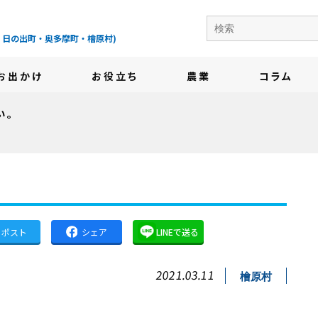
の地域情報サイト-
・日の出町・奥多摩町・檜原村)
お出かけ
お役立ち
農業
コラム
い。
。
ポスト
シェア
LINEで送る
2021.03.11
檜原村