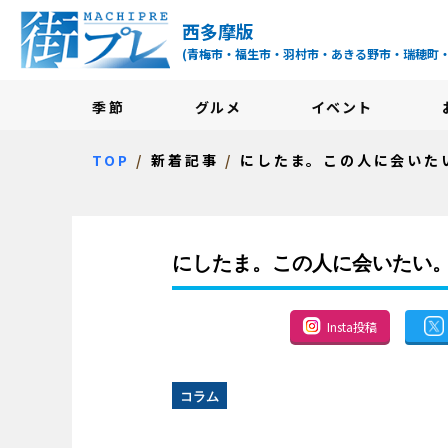
街プレ -東京・西多摩
西多摩版
(青梅市・福生市・羽村市・あきる野市・瑞穂町
季節
グルメ
イベント
TOP
新着記事
にしたま。この人に会いた
にしたま。この人に会いたい
Insta投稿
コラム