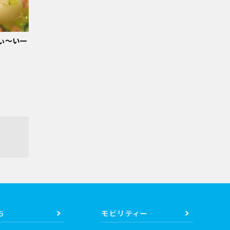
ぃ～い一
ち
モビリティー