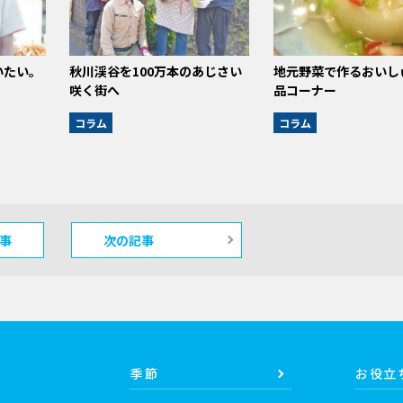
いたい。
秋川渓谷を100万本のあじさい
地元野菜で作るおいし
咲く街へ
品コーナー
コラム
コラム
事
次の記事
季節
お役立