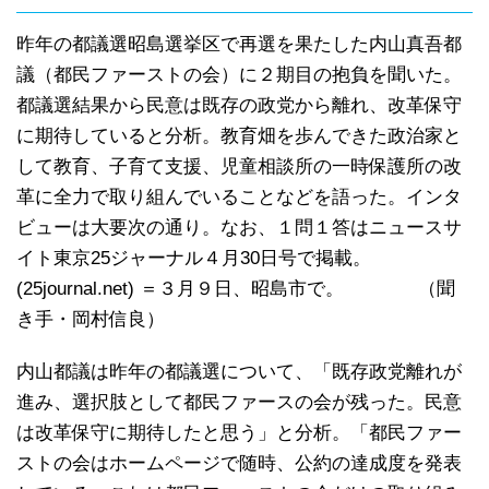
昨年の都議選昭島選挙区で再選を果たした内山真吾都
議（都民ファーストの会）に２期目の抱負を聞いた。
都議選結果から民意は既存の政党から離れ、改革保守
に期待していると分析。教育畑を歩んできた政治家と
して教育、子育て支援、児童相談所の一時保護所の改
革に全力で取り組んでいることなどを語った。インタ
ビューは大要次の通り。なお、１問１答はニュースサ
イト東京25ジャーナル４月30日号で掲載。
(25journal.net) ＝３月９日、昭島市で。 （聞
き手・岡村信良）
内山都議は昨年の都議選について、「既存政党離れが
進み、選択肢として都民ファースの会が残った。民意
は改革保守に期待したと思う」と分析。「都民ファー
ストの会はホームページで随時、公約の達成度を発表