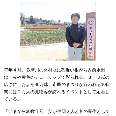
毎年４月、多摩川の羽村堰に程近い根がらみ前水田
は、赤や黄色のチューリップで彩られる。３・３㌶の
広さに、およそ40万球。市民のまつりが行われる10日
間には２万人の見物客が訪れるイベントとして定着し
ている。
「いまから30数年前、父が仲間２人と冬の裏作として