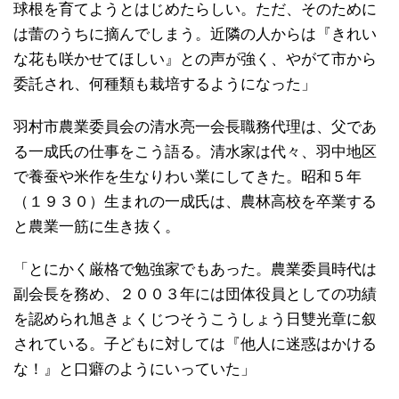
球根を育てようとはじめたらしい。ただ、そのために
は蕾のうちに摘んでしまう。近隣の人からは『きれい
な花も咲かせてほしい』との声が強く、やがて市から
委託され、何種類も栽培するようになった」
羽村市農業委員会の清水亮一会長職務代理は、父であ
る一成氏の仕事をこう語る。清水家は代々、羽中地区
で養蚕や米作を生なりわい業にしてきた。昭和５年
（１９３０）生まれの一成氏は、農林高校を卒業する
と農業一筋に生き抜く。
「とにかく厳格で勉強家でもあった。農業委員時代は
副会長を務め、２００３年には団体役員としての功績
を認められ旭きょくじつそうこうしょう日雙光章に叙
されている。子どもに対しては『他人に迷惑はかける
な！』と口癖のようにいっていた」