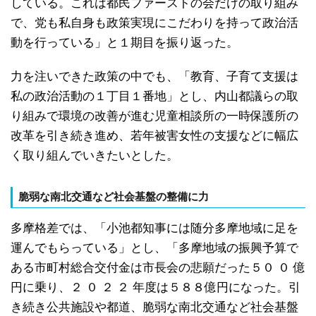
している。これは都民ファーストの会だけの取り組み
で、党も私自身も政策実現にこだわりを持って政治活
動を行っている」と１期目を振り返った。
力を注いできた政策の中でも、「教育、子育て支援は
私の政治活動の１丁目１番地」とし、内山都議らの取
り組みで環境の改善が進む児童相談所の一時保護所の
改革を引き続き進め、若年被害女性の支援などに幅広
く取り組んでいきたいとした。
脆弱な南北交通など社会基盤の整備に力
多摩格差では、「小池都知事には随分多摩地域に足を
運んでもらっている」とし、「多摩地域の振興予算で
ある市町村総合交付金は市長会の悲願だった５０ ０ 億
円に乗り、２ ０ ２ ２ 年度は５８８億円になった。引
き続き公共施設や都道、脆弱な南北交通など社会基盤