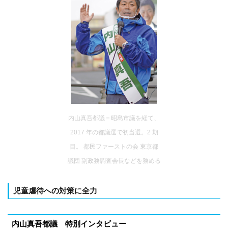
内山真吾都議＝昭島市議を経て、
2017 年の都議選で初当選。2 期
目。 都民ファーストの会 東京都
議団 副政務調査会長などを務める
児童虐待への対策に全力
内山真吾都議 特別インタビュー