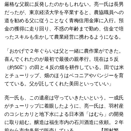
厳格な父親に反発したのかもしれない。亮一氏は長男
だったが、東京経済大学を卒業すると、農協職員への
道を勧める父に従うことなく青梅信用金庫に入行。預
金の獲得に走り回り、不惑の年齢まで勤め、信金で培
ったスキルも生かして農業経営に携わるようになる。
「おかげで２年ぐらいは父と一緒に農作業ができた。
喜んでくれたのが最初で最後の親孝行。現在は５反
（約50㌃）の田と４反の畑を耕作している。田では米
とチューリップ、畑のほうはベコニアやパンジーを育
てている。父が託してくれた美田といっていい」
亮一氏も、この遺産は守っていきたいという。一成氏
がチューリップに着眼したように、亮一氏は、羽村産
のコシヒカリと地下水による日本酒「はむら」の開発
に取り組む。醸造は福生市内の石川酒造に依頼。２年
前から市内各所で販売している。 【岡村繁