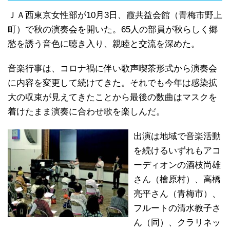
ＪＡ西東京女性部が10月3日、霞共益会館（青梅市野上
町）で秋の演奏会を開いた。65人の部員が秋らしく郷
愁を誘う音色に聴き入り、親睦と交流を深めた。
音楽行事は、コロナ禍に伴い歌声喫茶形式から演奏会
に内容を変更して続けてきた。それでも今年は感染拡
大の収束が見えてきたことから最後の数曲はマスクを
着けたまま演奏に合わせ歌を楽しんだ。
出演は地域で音楽活動
を続けるいずれもアコ
ーディオンの酒枝尚雄
さん（檜原村）、高橋
亮平さん（青梅市）、
フルートの清水教子さ
ん（同）、クラリネッ