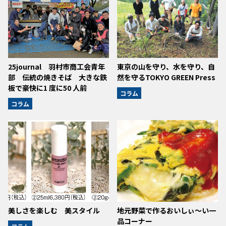
25journal 羽村市商工会青年
東京の山を守り、水を守り、自
部 伝統の焼きそば 大きな鉄
然を守るTOKYO GREEN Press
板で豪快に1 度に50 人前
コラム
コラム
美しさを楽しむ 美スタイル
地元野菜で作るおいしぃ～い一
品コーナー