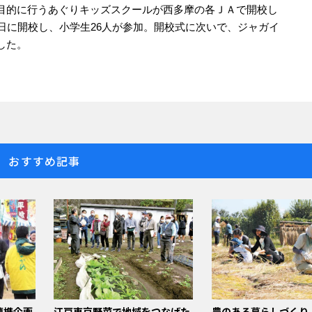
目的に行うあぐりキッズスクールが西多摩の各ＪＡで開校し
日に開校し、小学生26人が参加。開校式に次いで、ジャガイ
した。
おすすめ記事
連携企画
江戸東京野菜で地域をつなげた
農のある暮らしづくり