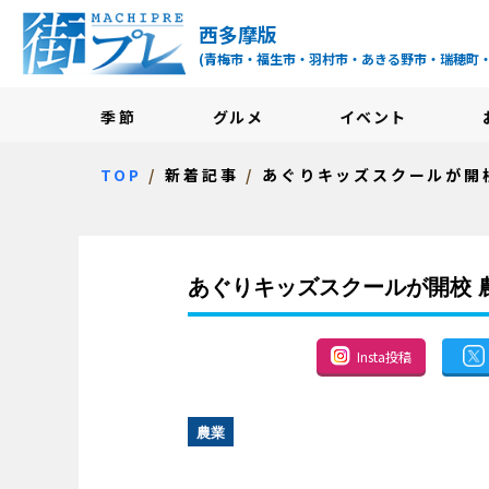
街プレ -東京・西多摩
西多摩版
(青梅市・福生市・羽村市・あきる野市・瑞穂町
季節
グルメ
イベント
TOP
新着記事
あぐりキッズスクールが開
あぐりキッズスクールが開校 
Insta投稿
農業