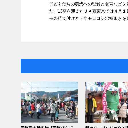
子どもたちの農業への理解と食育などを
た。13期を迎えたＪＡ西東京では４月１
モの植え付けとトウモロコシの種まきを
青梅産の新名物「青梅だんご
新たな、プロジェクト