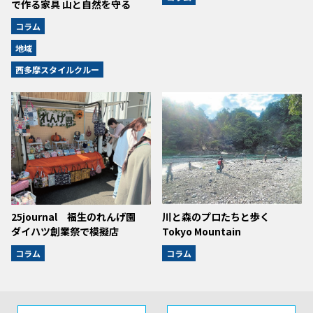
で作る家具 山と自然を守る
コラム
地域
西多摩スタイルクルー
25journal 福生のれんげ園
川と森のプロたちと歩く
ダイハツ創業祭で模擬店
Tokyo Mountain
コラム
コラム