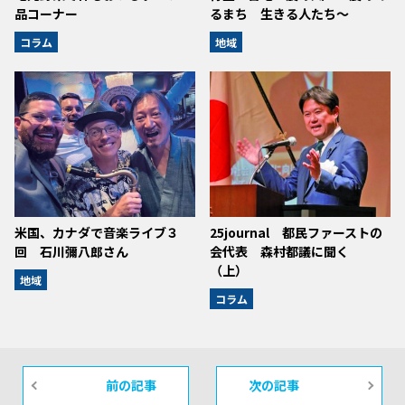
品コーナー
るまち 生きる人たち～
コラム
地域
米国、カナダで音楽ライブ３
25journal 都民ファーストの
回 石川彌八郎さん
会代表 森村都議に聞く
（上）
地域
コラム
前の記事
次の記事