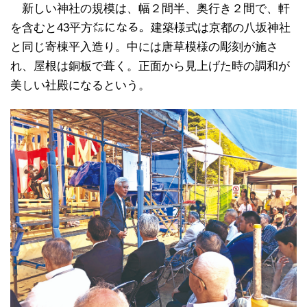
新しい神社の規模は、幅２間半、奥行き２間で、軒
を含むと43平方㍍になる。建築様式は京都の八坂神社
と同じ寄棟平入造り。中には唐草模様の彫刻が施さ
れ、屋根は銅板で葺く。正面から見上げた時の調和が
美しい社殿になるという。