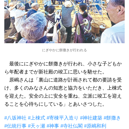
にぎやかに餅撒きが行われる
最後ににぎやかに餅撒きが行われ、小さな子どもか
ら年配者までが新社殿の竣工に思いを馳せた。
原嶋さんは「裏山に道路が計画されて都の要請を受
け、多くのみなさんの知恵と協力をいただき、上棟式
を迎えた。安全の上に安全を重ね、立派に竣工を迎え
ることを心待ちにしている」とあいさつした。
#八坂神社 #上棟式 #寄棟平入造り #神社建築 #餅撒き
#伝統行事 #天ヶ瀬 #神事 #寺社仏閣 #原嶋和利