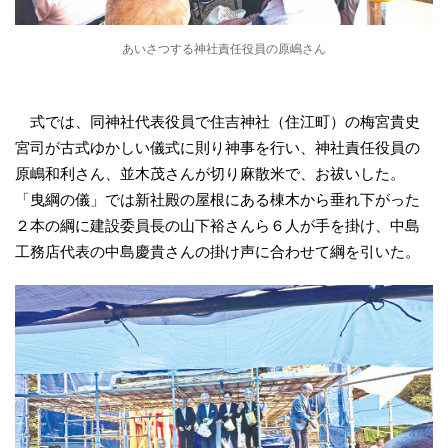
あいさつする神社責任役員の原嶋さん
式では、同神社代表役員で住吉神社（住江町）の梅宮貴史
宮司が古式ゆかしい儀式に則り神事を行い、神社責任役員の
原嶋和利さん、並木茂さんが切り麻散米で、お祓いした。
「曳綱の儀」では新社殿の屋根にある棟木から垂れ下がった
２本の綱に建設委員長の山下裕さんら６人が手を掛け、中島
工務店代表の中島慶貴さんの掛け声に合わせて綱を引いた。