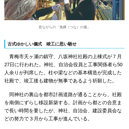
昔ながらの「曳綱（つな）の儀」
古式ゆかしい儀式 竣工に思い馳せ
青梅市天ヶ瀬の鎮守、八坂神社社殿の上棟式が７月
27日に行われた。神社、自治会役員と工事関係者ら50
人余りが列席した。柱や梁などの基本構造が完成した
社殿で、竣工後も建物が無事であるよう祈願した。
同神社の裏山を都市計画道路が通ることから、社殿
を南側にずらし移設新築する。計画から都との合意ま
で長い時間を要したが、神社、自治会、建設委員会な
どの努力で３月から工事が進んでいる。