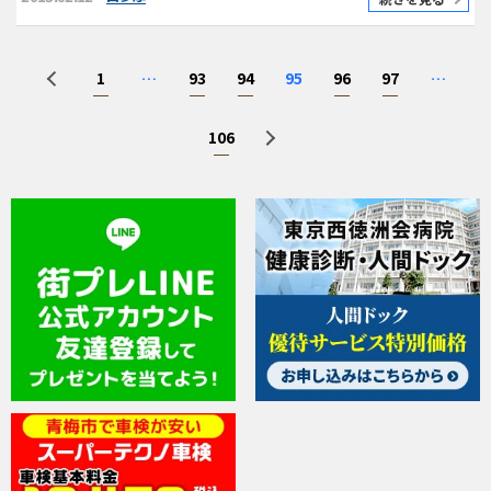
1
…
93
94
95
96
97
…
106