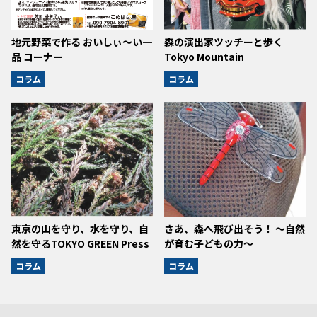
地元野菜で作る おいしぃ～い一
森の演出家ツッチーと歩く
品 コーナー
Tokyo Mountain
コラム
コラム
東京の山を守り、水を守り、自
さあ、森へ飛び出そう！ ～自然
然を守るTOKYO GREEN Press
が育む子どもの力～
コラム
コラム